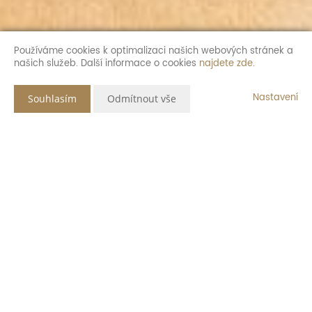
Používáme cookies k optimalizaci našich webových stránek a
našich služeb. Další informace o cookies
najdete zde
.
Nastavení
Souhlasím
Odmítnout vše
Popis nemovitosti
Nabízíme k prodeji exkluzivní družstevní byt 4+KK situovaný v
půdní vestavbě bytového domu v oblíbené lokalitě Suché Vrbné.
Tento jedinečný byt s celkovou výměrou 141 m² propojuje
vzdušnost, světlo a moderní komfort. Je ideální volbou pro
rodinné bydlení i náročné klienty hledající prostor a soukromí.
Dominantou bytu je prostorný obývací pokoj propojený s plně
vybavenou moderní kuchyní, která nabídne radost z vaření i
pohodlí pro každodenní provoz. Díky orientaci oken na východ a