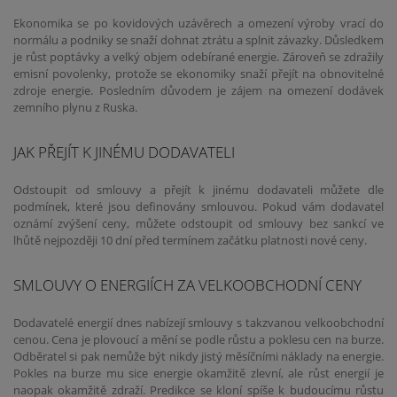
Ekonomika se po kovidových uzávěrech a omezení výroby vrací do
normálu a podniky se snaží dohnat ztrátu a splnit závazky. Důsledkem
je růst poptávky a velký objem odebírané energie. Zároveň se zdražily
emisní povolenky, protože se ekonomiky snaží přejít na obnovitelné
zdroje energie. Posledním důvodem je zájem na omezení dodávek
zemního plynu z Ruska.
JAK PŘEJÍT K JINÉMU DODAVATELI
Odstoupit od smlouvy a přejít k jinému dodavateli můžete dle
podmínek, které jsou definovány smlouvou. Pokud vám dodavatel
oznámí zvýšení ceny, můžete odstoupit od smlouvy bez sankcí ve
lhůtě nejpozději 10 dní před termínem začátku platnosti nové ceny.
SMLOUVY O ENERGIÍCH ZA VELKOOBCHODNÍ CENY
Dodavatelé energií dnes nabízejí smlouvy s takzvanou velkoobchodní
cenou. Cena je plovoucí a mění se podle růstu a poklesu cen na burze.
Odběratel si pak nemůže být nikdy jistý měsíčními náklady na energie.
Pokles na burze mu sice energie okamžitě zlevní, ale růst energií je
naopak okamžitě zdraží. Predikce se kloní spíše k budoucímu růstu