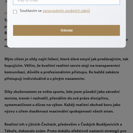
váš realitní
Souhlasím se
zpracováním osobních údajů
makléř pro jižní Čechy
Specializuji se na prodej a pronájem bytů, rodinných domů a
pozemků především v Jihočeském kraji, zejména v Českých
Odeslat
Budějovicích, Táboře a jejich okolí. Každou nemovitost připravuji s
maximální pečlivostí a prezentuji ji tak, aby zaujala a prodala se za co
nejlepší cenu.
Mým cílem je vždy najít řešení, které dává smysl jak prodávajícím, tak
kupujícím. Věřím, že kvalitní realitní servis stojí na transparentní
komunikaci, důvěře a profesionálním přístupu. Ke každé zakázce
přistupuji individuálně a s plným nasazením.
Díky zkušenostem ze světa sportu, kde jsem působil jako závodní
tenista, trenér i rozhodčí, přenáším do své práce disciplínu,
systematičnost a důraz na výkon. Každý realitní obchod beru jako
výzvu s cílem dosáhnout maximální spokojenosti všech stran.
Realitní trh v jižních Čechách, především v Českých Budějovicích a
Táboře, dokonale znám. Proto dokážu efektivně nastavit strategii pro