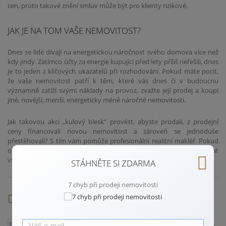
cen, proto takové znění smluv může být pro klienty rizikové.
JAK JE NA TOM VAŠE NEMOVITOST?
Dnes se lidé dívají na energetickou náročnost svého domova více než
kdy jindy. Zatímco účty za energie kupující před lety příliš neřešili, dnes
je to jeden z klíčových ukazatelů při rozhodování. Pokud máte pocit,
že vaše nemovitost patří k těm, které vás dnes či v budoucnu
významně zatíží svými náklady na provoz, zvažte její prodej a koupi
jiné, novější, menší, energeticky méně náročné nemovitosti.
Jak takovou akci „kulový blesk“ provést, abyste prodali, z prodejní
ceny financovali novou nemovitost a zároveň se jednoduše
přestěhovali? S tím vám pomůže profesionální realitní makléř. Pokud
o takové změně uvažujete, ozvěte se mi a můžeme společně probrat
všechny možnosti.
STÁHNĚTE SI ZDARMA
7 chyb při prodeji nemovitosti
Autor
Erik Fáček –