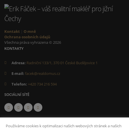
Kontakt
|
O mně
Ochrana osobních údajů
Všechna práva vyhrazena © 2026
KONTAKTY
Adresa:
Radniční 133/1, 370 01 České Budějovice 1
E-mail:
facek@realdomus.cz
Telefon:
+420 734 216 594
SOCIÁLNÍ SÍTĚ
Používáme cookies k optimalizaci našich webových stránek a našich