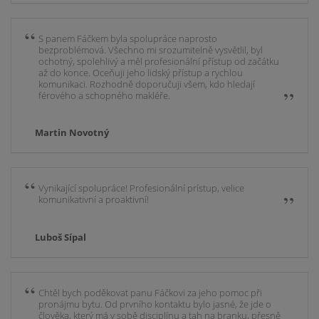
S panem Fáčkem byla spolupráce naprosto
bezproblémová. Všechno mi srozumitelně vysvětlil, byl
ochotný, spolehlivý a měl profesionální přístup od začátku
až do konce. Oceňuji jeho lidský přístup a rychlou
komunikaci. Rozhodně doporučuji všem, kdo hledají
férového a schopného makléře.
Martin Novotný
Vynikající spolupráce! Profesionální prístup, velice
komunikativní a proaktivní!
Luboš Sípal
Chtěl bych poděkovat panu Fáčkovi za jeho pomoc při
pronájmu bytu. Od prvního kontaktu bylo jasné, že jde o
člověka, který má v sobě disciplínu a tah na branku, přesně