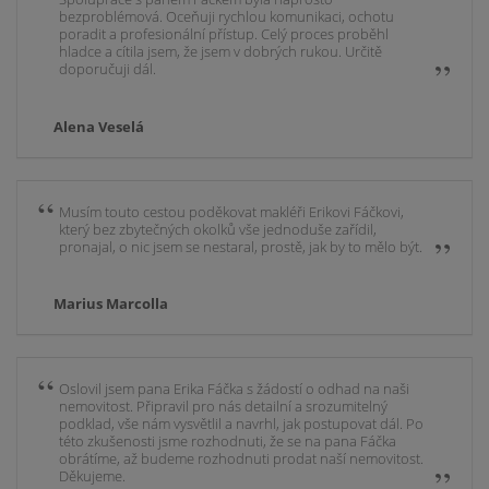
bezproblémová. Oceňuji rychlou komunikaci, ochotu
poradit a profesionální přístup. Celý proces proběhl
hladce a cítila jsem, že jsem v dobrých rukou. Určitě
doporučuji dál.
Alena Veselá
Musím touto cestou poděkovat makléři Erikovi Fáčkovi,
který bez zbytečných okolků vše jednoduše zařídil,
pronajal, o nic jsem se nestaral, prostě, jak by to mělo být.
Marius Marcolla
Oslovil jsem pana Erika Fáčka s žádostí o odhad na naši
nemovitost. Připravil pro nás detailní a srozumitelný
podklad, vše nám vysvětlil a navrhl, jak postupovat dál. Po
této zkušenosti jsme rozhodnuti, že se na pana Fáčka
obrátíme, až budeme rozhodnuti prodat naší nemovitost.
Děkujeme.