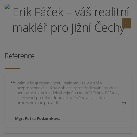
Reference
Velmi děkuji celému týmu Realdomu za kvalitní a
bezproblémové služby v oblasti zprostředkování prodeje
nemovitosti a velmi děkuji zejména makléři Erikovi Fáčkovi,
který se mi po celou dobu aktivně věnoval a celým
procesem mne provedl.
Mgr. Petra Podzimková