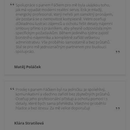
Spolupráce s panem Fáčkem pro mě byla ukázkou toho,
jak má vypadat moderní realitní servis. Erik je mladý,
energický profesionál, který neřeší jen samotný pronájem,
ale postará se o nemovitost komplexně. Velmi oceňuji
důkladnou lustraci zájemců a ochotu řešit detaily nájemní
smlouvy přímo s právníkem, aby přesně odpovídala mým
specifickým požadavkům. Během jediného týdne zajistil
bonitního nájemníka a kompletně zařídil veškerou
administrativu. Vše proběhlo samostatně a bez průtahů.
Stal se pro mě jednoznačným partnerem pro budoucí
spolupráci.
Matěj Poláček
Prodej s panem Fáčkem byl na jedničku. Je spolehlivý,
komunikativní a všechno zařídil bez zbytečných průtahů.
Oceňuji jeho profesionální přístup a ochotu pomoci i s
detaily, které bych sama přehlédla. Všechno proběhlo
hladce a bez stresu. Za mě velice doporučuji
Klára Stratilová