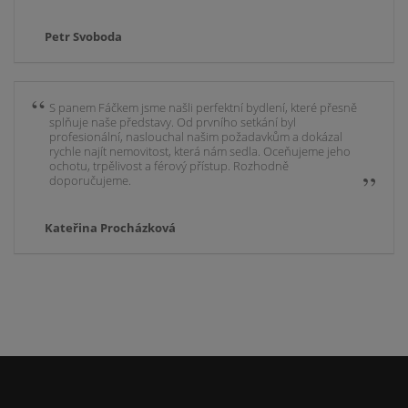
Petr Svoboda
S panem Fáčkem jsme našli perfektní bydlení, které přesně
splňuje naše představy. Od prvního setkání byl
profesionální, naslouchal našim požadavkům a dokázal
rychle najít nemovitost, která nám sedla. Oceňujeme jeho
ochotu, trpělivost a férový přístup. Rozhodně
doporučujeme.
Kateřina Procházková