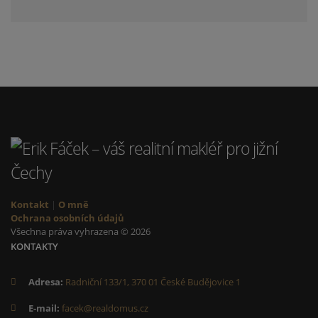
Kontakt
|
O mně
Ochrana osobních údajů
Všechna práva vyhrazena © 2026
KONTAKTY
Adresa:
Radniční 133/1, 370 01 České Budějovice 1
E-mail:
facek@realdomus.cz