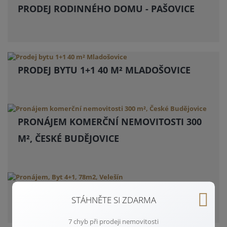
PRODEJ RODINNÉHO DOMU - PAŠOVICE
PRODEJ BYTU 1+1 40 M² MLADOŠOVICE
PRONÁJEM KOMERČNÍ NEMOVITOSTI 300
M², ČESKÉ BUDĚJOVICE
PRONÁJEM, BYT 4+1, 78M2, VELEŠÍN
STÁHNĚTE SI ZDARMA
7 chyb při prodeji nemovitosti