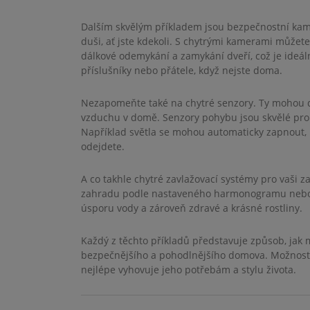
Dalším skvělým příkladem jsou bezpečnostní kame
duši, ať jste kdekoli. S chytrými kamerami může
dálkové odemykání a zamykání dveří, což je ideál
příslušníky nebo přátele, když nejste doma.
Nezapomeňte také na chytré senzory. Ty mohou de
vzduchu v domě. Senzory pohybu jsou skvělé pro
Například světla se mohou automaticky zapnout, k
odejdete.
A co takhle chytré zavlažovací systémy pro vaši 
zahradu podle nastaveného harmonogramu nebo 
úsporu vody a zároveň zdravé a krásné rostliny.
Každý z těchto příkladů představuje způsob, jak m
bezpečnějšího a pohodlnějšího domova. Možnosti
nejlépe vyhovuje jeho potřebám a stylu života.