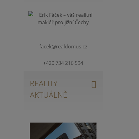
facek@realdomus.cz
+420 734 216 594
REALITY
AKTUÁLNĚ