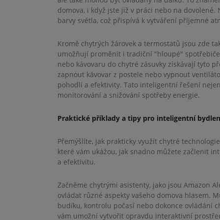
domova, i když jste již v práci nebo na dovolené
barvy světla, což přispívá k vytváření příjemné at
Kromě chytrých žárovek a termostatů jsou zde tak
umožňují proměnit i tradiční "hloupé" spotřebiče 
nebo kávovaru do chytré zásuvky získávají tyto 
zapnout kávovar z postele nebo vypnout ventiláto
pohodlí a efektivity. Tato inteligentní řešení ne
monitorování a snižování spotřeby energie.
Praktické příklady a tipy pro inteligentní bydlen
Přemýšlíte, jak prakticky využít chytré technologi
které vám ukážou, jak snadno můžete začlenit int
a efektivitu.
Začněme chytrými asistenty, jako jsou Amazon Al
ovládat různé aspekty vašeho domova hlasem. Mů
budíku, kontrolu počasí nebo dokonce ovládání ch
vám umožní vytvořit opravdu interaktivní prostře