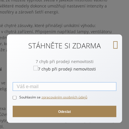
. Některé modely dokonce umožňují nastavení intenzity a
mosféry a zároveň šetří energii.
é chytré zásuvky, které přinášejí unikátní výhodu:
v chytrá zařízení. Připojením například lampy, ventilátoru
předměty schopnost být ovládány na dálku. Můžete například
STÁHNĚTE SI ZDARMA
r, když se splní určitá podmínka, což přináší novou úroveň
jenže zvyšují komfort vašeho domova, ale také pomáhají v
7 chyb při prodeji nemovitosti
í
e ve své domácnosti? Nechte se inspirovat několika příklady,
eligentní prvky do vašeho domova a zvýšit tak jeho komfort
Souhlasím se
zpracováním osobních údajů
exa nebo Siri od Applu. Díky těmto asistentům můžete
Odeslat
žete například požádat o přehrání hudby, nastavení
ytrých žárovek a termostatů. Integrace s chytrými asistenty
dí.