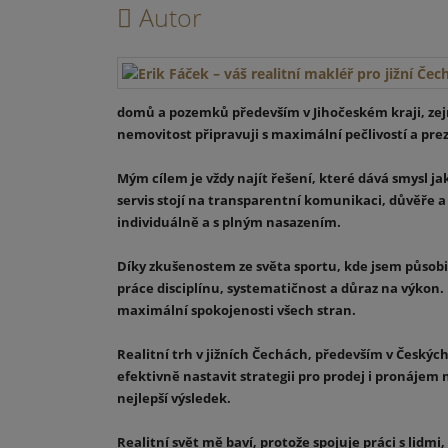
Autor
domů a pozemků především v Jihočeském kraji, zejm
nemovitost připravuji s maximální pečlivostí a preze
Mým cílem je vždy najít řešení, které dává smysl jak
servis stojí na transparentní komunikaci, důvěře a
individuálně a s plným nasazením.
Díky zkušenostem ze světa sportu, kde jsem působil
práce disciplínu, systematičnost a důraz na výkon.
maximální spokojenosti všech stran.
Realitní trh v jižních Čechách, především v Český
efektivně nastavit strategii pro prodej i pronájem 
nejlepší výsledek.
Realitní svět mě baví, protože spojuje práci s lid