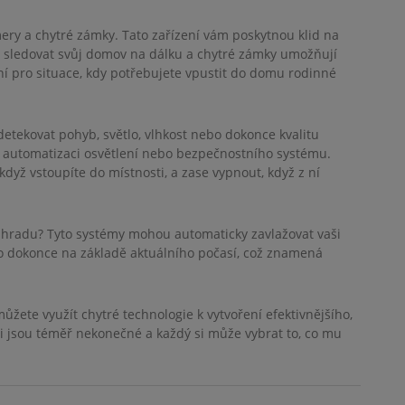
ry a chytré zámky. Tato zařízení vám poskytnou klid na
te sledovat svůj domov na dálku a chytré zámky umožňují
ní pro situace, kdy potřebujete vpustit do domu rodinné
tekovat pohyb, světlo, vlhkost nebo dokonce kvalitu
 automatizaci osvětlení nebo bezpečnostního systému.
dyž vstoupíte do místnosti, a zase vypnout, když z ní
zahradu? Tyto systémy mohou automaticky zavlažovat vaši
dokonce na základě aktuálního počasí, což znamená
ůžete využít chytré technologie k vytvoření efektivnějšího,
 jsou téměř nekonečné a každý si může vybrat to, co mu