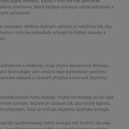
nebo Apple HomeKit. Každý z nich má své specifické
 Vyberte platformu, která nejlépe vyhovuje vašim potřebám a
nými zařízeními.
a nastavení. Většina chytrých zařízení je navržena tak, aby
 Mnoho z nich lze jednoduše připojit do běžné zásuvky a
nu.
ržitelnost a efektivitu, hrají chytré domácnosti klíčovou
 Chytrá technologie vám umožní lépe kontrolovat spotřebu
sporám nákladů a zároveň přispívá k ochraně životního
utomatizované řízení teploty. Chytré termostaty se učí vaše
ním rutinám. Můžete je nastavit tak, aby snížily teplotu,
ším příjezdem, čímž se snižuje zbytečná spotřeba energie.
nejenže spotřebovávají méně energie než tradiční žárovky,
, že můžete vypnout světla v jakékoli místnosti vašeho