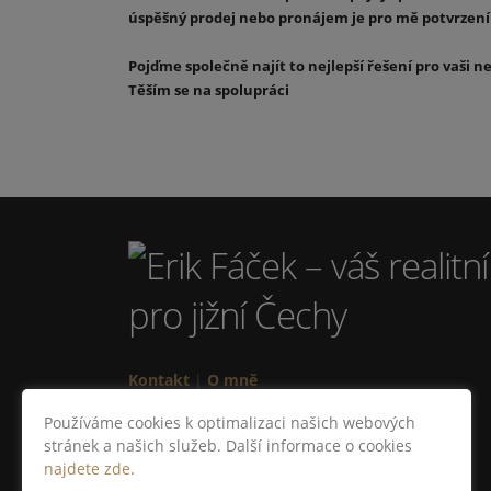
úspěšný prodej nebo pronájem je pro mě potvrzením
Pojďme společně najít to nejlepší řešení pro vaši n
Těším se na spolupráci
Kontakt
|
O mně
Ochrana osobních údajů
Používáme cookies k optimalizaci našich webových
Všechna práva vyhrazena © 2026
stránek a našich služeb. Další informace o cookies
najdete zde
.