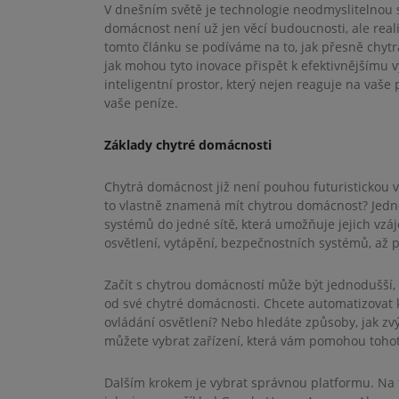
V dnešním světě je technologie neodmyslitelnou so
domácnost není už jen věcí budoucnosti, ale realit
tomto článku se podíváme na to, jak přesně chytrá
jak mohou tyto inovace přispět k efektivnějšímu v
inteligentní prostor, který nejen reaguje na vaše 
vaše peníze.
Základy chytré domácnosti
Chytrá domácnost již není pouhou futuristickou vi
to vlastně znamená mít chytrou domácnost? Jedno
systémů do jedné sítě, která umožňuje jejich vz
osvětlení, vytápění, bezpečnostních systémů, až 
Začít s chytrou domácností může být jednodušší, 
od své chytré domácnosti. Chcete automatizovat 
ovládání osvětlení? Nebo hledáte způsoby, jak zv
můžete vybrat zařízení, která vám pomohou tohot
Dalším krokem je vybrat správnou platformu. Na 