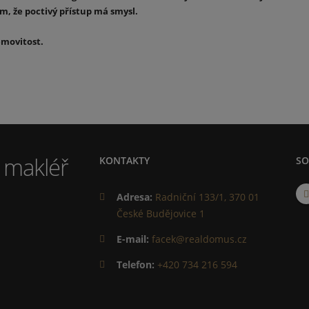
, že poctivý přístup má smysl.
emovitost.
KONTAKTY
SO
Adresa:
Radniční 133/1, 370 01
České Budějovice 1
E-mail:
facek@realdomus.cz
Telefon:
+420 734 216 594