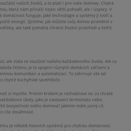
učástí našich životů, a to platí i pro naše domovy. Chytrá
ou, která nám přináší nejen větší pohodlí, ale i úspory. V
 domácnost funguje, jaké technologie a systémy ji tvoří a
yužití energií. Zjistíme, jak můžete svůj domov proměnit v
potřeby, ale také pomáhá chránit životní prostředí a šetřit
zí, ale stala se součástí našeho každodenního života. Ale co
duše řečeno, je to spojení různých domácích zařízení a
ájemnou komunikaci a automatizaci. To zahrnuje vše od
po chytré kuchyňské spotřebiče.
než si myslíte. Prvním krokem je rozhodnout se, co chcete
každodenní úkoly, jako je nastavení termostatu nebo
ýšit bezpečnost svého domova? Jakmile máte jasný cíl,
o cíle dosáhnout.
trhu je několik hlavních systémů pro chytrou domácnost,