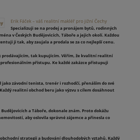
Erik Fáček – váš realitní makléř pro jižní Čechy
Specializuji se na prodej a pronájem bytů, rodinných
éna v Českých Budějovicích, Táboře a jejich okolí. Každou
ntuji ji tak, aby zaujala a prodala se za co nejlepší cenu.
 prodávajícím, tak kupujícím. Věřím, že kvalitní realitní
 profesionálním přístupu. Ke každé zakázce přistupuji
 jako závodní tenista, trenér i rozhodčí, přenáším do své
 Každý realitní obchod beru jako výzvu s cílem dosáhnout
ch Budějovicích a Táboře, dokonale znám. Proto dokážu
nemovitostí, aby oslovila správné zájemce a přinesla co
mi, obchodní strategii a budování dlouhodobých vztahů. Každý