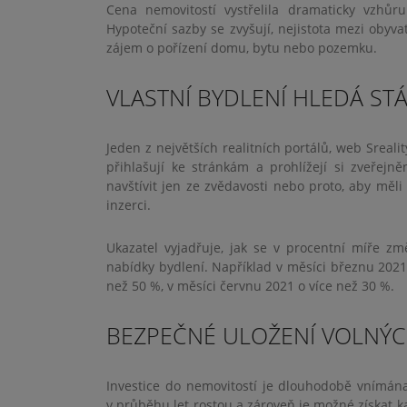
Cena nemovitostí vystřelila dramaticky vzhů
Hypoteční sazby se zvyšují, nejistota mezi oby
zájem o pořízení domu, bytu nebo pozemku.
VLASTNÍ BYDLENÍ HLEDÁ ST
Jeden z největších realitních portálů, web Sreali
přihlašují ke stránkám a prohlížejí si zveřejn
navštívit jen ze zvědavosti nebo proto, aby měli
inzerci.
Ukazatel vyjadřuje, jak se v procentní míře změ
nabídky bydlení. Například v měsíci březnu 2021
než 50 %, v měsíci červnu 2021 o více než 30 %.
BEZPEČNÉ ULOŽENÍ VOLNÝC
Investice do nemovitostí je dlouhodobě vnímán
v průběhu let rostou a zároveň je možné získat k