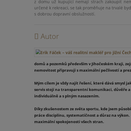
z domu už kupující nemají strach zakoupit nem
určené k rekreaci, se tak proměňuje na trvalé byd
s dobrou dopravní obslužností.
Autor
domů a pozemků především v Jihočeském kraji, zejm
nemovitost připravuji s maximální pečlivostí a preze
Mým cílem je vždy najít řešení, které dává smysl jak
servis stojí na transparentní komunikaci, důvěře a
individuálně a s plným nasazením.
Díky zkušenostem ze světa sportu, kde jsem působil
práce disciplínu, systematičnost a důraz na výkon.
maximální spokojenosti všech stran.