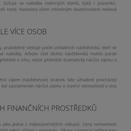
ru. Zužuje se nabídka rodinných domů, bytů i pozemků.
vateli roste. Navzdory všem zmíněným skutečnostem neklesá
ÁLE VÍCE OSOB
ty, pravidelně sleduje počet unikátních návštěvníků, kteří se
ěné nabídky. Ačkoliv část těchto návštěvníků mohlo portál
 přehled o trhu, nelze přehlížet dramatický nárůst zájmu o
nil zájem (návštěvnost) stránek, kde uživatelé procházejí
 byl zaznamenán nárůst zájmu o inzerci nemovitostí o více
H FINANČNÍCH PROSTŘEDKŮ
a jako jedna z nejbezpečnějších nákupů. Ceny nemovitostí
aždý měsíc příjem z pronájmu. Obavy z rostoucí inflace jsou