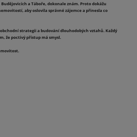
ch Budějovicích a Táboře, dokonale znám. Proto dokážu
nemovitostí, aby oslovila správné zájemce a přinesla co
mi, obchodní strategii a budování dlouhodobých vztahů. Každý
, že poctivý přístup má smysl.
emovitost.