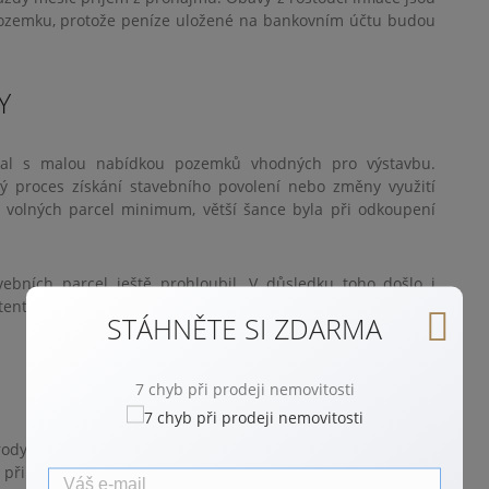
pozemku, protože peníze uložené na bankovním účtu budou
Y
ýkal s malou nabídkou pozemků vhodných pro výstavbu.
ý proces získání stavebního povolení nebo změny využití
 volných parcel minimum, větší šance byla při odkoupení
bních parcel ještě prohloubil. V důsledku toho došlo i
ento nárůst představuje 13 %, ovšem v některých městech
STÁHNĚTE SI ZDARMA
7 chyb při prodeji nemovitosti
dy. Častěji cestují v tuzemsku a také vyhledávají ke koupi
i při výběru rodinných domů. S rozšířením možnosti práce