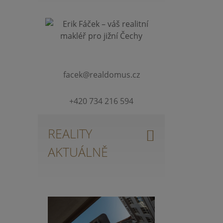
facek@realdomus.cz
+420 734 216 594
REALITY
AKTUÁLNĚ