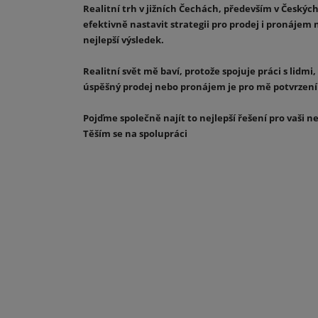
Realitní trh v jižních Čechách, především v Český
efektivně nastavit strategii pro prodej i pronájem 
nejlepší výsledek.
Realitní svět mě baví, protože spojuje práci s lid
úspěšný prodej nebo pronájem je pro mě potvrzením
Pojďme společně najít to nejlepší řešení pro vaši n
Těším se na spolupráci