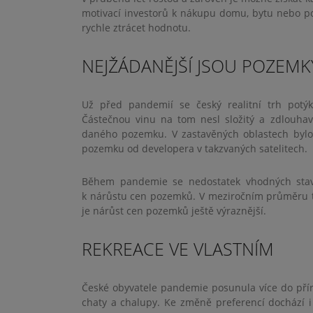
motivací investorů k nákupu domu, bytu nebo 
rychle ztrácet hodnotu.
NEJŽÁDANĚJŠÍ JSOU POZEMK
Už před pandemií se český realitní trh pot
Částečnou vinu na tom nesl složitý a zdlouhav
daného pozemku. V zastavěných oblastech bylo
pozemku od developera v takzvaných satelitech.
Během pandemie se nedostatek vhodných stave
k nárůstu cen pozemků. V meziročním průměru t
je nárůst cen pozemků ještě výraznější.
REKREACE VE VLASTNÍM
České obyvatele pandemie posunula více do příro
chaty a chalupy. Ke změně preferencí dochází 