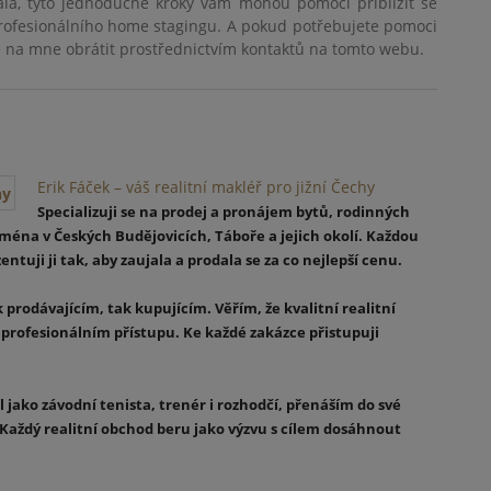
ála, tyto jednoduché kroky vám mohou pomoci přiblížit se
rofesionálního home stagingu. A pokud potřebujete pomoci
 na mne obrátit prostřednictvím kontaktů na tomto webu.
Erik Fáček – váš realitní makléř pro jižní Čechy
Specializuji se na prodej a pronájem bytů, rodinných
éna v Českých Budějovicích, Táboře a jejich okolí. Každou
ntuji ji tak, aby zaujala a prodala se za co nejlepší cenu.
 prodávajícím, tak kupujícím. Věřím, že kvalitní realitní
 profesionálním přístupu. Ke každé zakázce přistupuji
 jako závodní tenista, trenér i rozhodčí, přenáším do své
 Každý realitní obchod beru jako výzvu s cílem dosáhnout