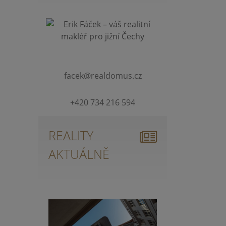
facek@realdomus.cz
+420 734 216 594
REALITY
AKTUÁLNĚ