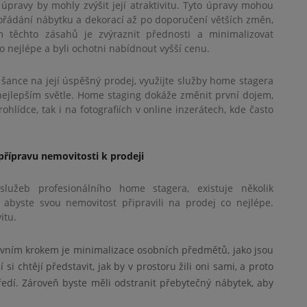
 úpravy by mohly zvýšit její atraktivitu. Tyto úpravy mohou
řádání nábytku a dekorací až po doporučení větších změn,
m těchto zásahů je zvýraznit přednosti a minimalizovat
co nejlépe a byli ochotni nabídnout vyšší cenu.
šance na její úspěšný prodej, využijte služby home stagera
nejlepším světle. Home staging dokáže změnit první dojem,
prohlídce, tak i na fotografiích v online inzerátech, kde často
 přípravu nemovitosti k prodeji
užeb profesionálního home stagera, existuje několik
abyste svou nemovitost připravili na prodej co nejlépe.
itu.
vním krokem je minimalizace osobních předmětů, jako jsou
si chtějí představit, jak by v prostoru žili oni sami, a proto
středí. Zároveň byste měli odstranit přebytečný nábytek, aby