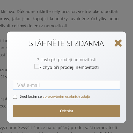
 klíčová. Důkladně ukliďte celý prostor, včetně oken, podlah
ravy, jako jsou kapající kohoutky, uvolněné úchytky nebo
ivnit celkový dojem z nemovitosti.
 hraje zásadní roli v tom, jak prostor vypadá. Použijte
STÁHNĚTE SI ZDARMA
 osvětlení, abyste vytvořili příjemnou atmosféru. Pokud je
ostí proudilo co nejvíce denního světla.
7 chyb při prodeji nemovitosti
zné barvy, je vhodné je přemalovat na neutrální tóny, jako
rší spektrum kupujících a umožní jim lépe si představit, jak
Souhlasím se
zpracováním osobních údajů
přidat několik dekorativních prvků, které zvýší přitažlivost
o decentní obrazy mohou místnosti dodat šmrnc a zanechat
Odeslat
ýznamně zvýšit šance na úspěšný prodej vaší nemovitosti.