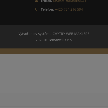
E-mail:
facek@realdomus.cz
Telefon:
+420 734 216 594
Vytvořeno v systému
CHYTRÝ WEB MAKLÉŘE
2026 © Tomawell s.r.o.