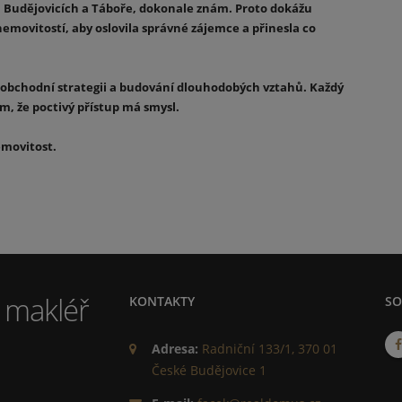
ch Budějovicích a Táboře, dokonale znám. Proto dokážu
nemovitostí, aby oslovila správné zájemce a přinesla co
mi, obchodní strategii a budování dlouhodobých vztahů. Každý
, že poctivý přístup má smysl.
emovitost.
KONTAKTY
SO
Adresa:
Radniční 133/1, 370 01
České Budějovice 1