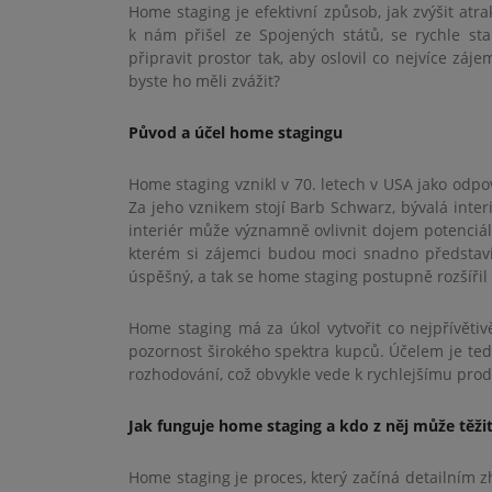
Home staging je efektivní způsob, jak zvýšit atr
k nám přišel ze Spojených států, se rychle sta
připravit prostor tak, aby oslovil co nejvíce záj
byste ho měli zvážit?
Původ a účel home stagingu
Home staging vznikl v 70. letech v USA jako odp
Za jeho vznikem stojí Barb Schwarz, bývalá inter
interiér může významně ovlivnit dojem potenciál
kterém si zájemci budou moci snadno představi
úspěšný, a tak se home staging postupně rozšířil 
Home staging má za úkol vytvořit co nejpřívětivě
pozornost širokého spektra kupců. Účelem je tedy
rozhodování, což obvykle vede k rychlejšímu prode
Jak funguje home staging a kdo z něj může těži
Home staging je proces, který začíná detailním 