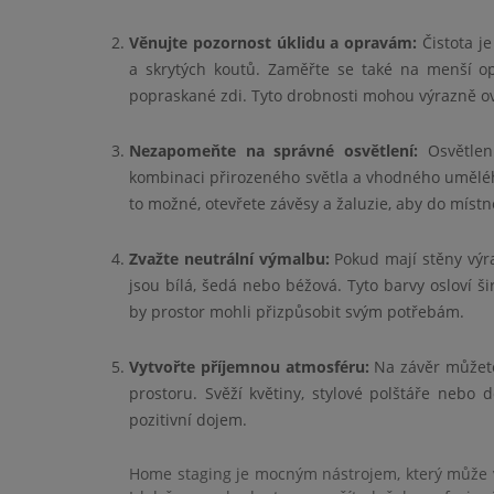
Věnujte pozornost úklidu a opravám:
Čistota je
a skrytých koutů. Zaměřte se také na menší op
popraskané zdi. Tyto drobnosti mohou výrazně ovl
Nezapomeňte na správné osvětlení:
Osvětlení
kombinaci přirozeného světla a vhodného umělého
to možné, otevřete závěsy a žaluzie, aby do místn
Zvažte neutrální výmalbu:
Pokud mají stěny výra
jsou bílá, šedá nebo béžová. Tyto barvy osloví ši
by prostor mohli přizpůsobit svým potřebám.
Vytvořte příjemnou atmosféru:
Na závěr můžete 
prostoru. Svěží květiny, stylové polštáře neb
pozitivní dojem.
Home staging je mocným nástrojem, který může v