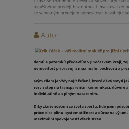
I když se rozhodnete nevyužít služeb profesion
úspěšnému prodeji bez nutnosti investovat do p
se samotným prodejem nemovitosti, neváhejte se
Autor
domů a pozemků především v Jihočeském kraji, zejm
nemovitost připravuji s maximální pečlivostí a preze
Mým cílem je vždy najít řešení, které dává smysl jak
servis stojí na transparentní komunikaci, důvěře a
individuálně a s plným nasazením.
Díky zkušenostem ze světa sportu, kde jsem působil
práce disciplínu, systematičnost a důraz na výkon.
maximální spokojenosti všech stran.