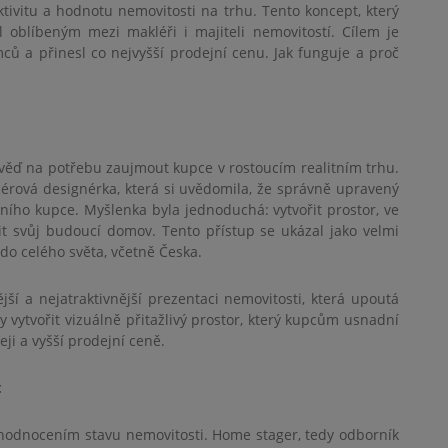
aktivitu a hodnotu nemovitosti na trhu. Tento koncept, který
l oblíbeným mezi makléři i majiteli nemovitostí. Cílem je
emců a přinesl co nejvyšší prodejní cenu. Jak funguje a proč
ověď na potřebu zaujmout kupce v rostoucím realitním trhu.
iérová designérka, která si uvědomila, že správně upravený
ního kupce. Myšlenka byla jednoduchá: vytvořit prostor, ve
t svůj budoucí domov. Tento přístup se ukázal jako velmi
do celého světa, včetně Česka.
jší a nejatraktivnější prezentaci nemovitosti, která upoutá
 vytvořit vizuálně přitažlivý prostor, který kupcům usnadní
ji a vyšší prodejní ceně.
t
zhodnocením stavu nemovitosti. Home stager, tedy odborník