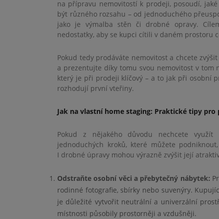
na přípravu nemovitostí k prodeji, posoudí, jaké
být různého rozsahu – od jednoduchého přeuspo
jako je výmalba stěn či drobné opravy. Cíle
nedostatky, aby se kupci cítili v daném prostoru 
Pokud tedy prodáváte nemovitost a chcete zvýšit 
a prezentujte díky tomu svou nemovitost v tom 
který je při prodeji klíčový – a to jak při osobní 
rozhodují první vteřiny.
Jak na vlastní home staging: Praktické tipy pro
Pokud z nějakého důvodu nechcete využít sl
jednoduchých kroků, které můžete podniknout, 
I drobné úpravy mohou výrazně zvýšit její atraktiv
Odstraňte osobní věci a přebytečný nábytek:
Pr
rodinné fotografie, sbírky nebo suvenýry. Kupující 
je důležité vytvořit neutrální a univerzální pro
místnosti působily prostorněji a vzdušněji.