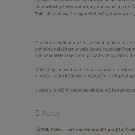
nemovitostí převyšoval příjmy domácností a tím se
Také sílila obava, že hypotéční úvěry budou posk
O úvěr na bydlení můžete zažádat spolu s partn
zmíněné náležitosti a vaše šance na získání hypo
spolužadatele také v tom případě, že by vám v dob
Důležité je si uvědomit, že nová nařízení neslouž
klientů a s tím k žádosti o hypotéční úvěr přistup
Nevíte si s něčím rady? Neváhejte mě kontaktova
Autor