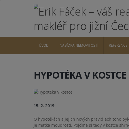
ÚVOD
NABÍDKA NEMOVITOSTÍ
REFERENCE
HYPOTÉKA V KOSTCE
15. 2. 2019
O hypotékách a jejich nových pravidlech toho b
je matka moudrosti. Pojďme si tedy v kostce shrno