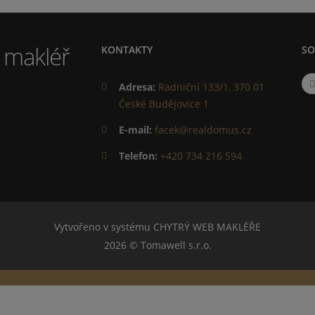
KONTAKTY
SO
Adresa:
Radniční 133/1, 370 01
České Budějovice 1
E-mail:
facek@realdomus.cz
Telefon:
+420 734 216 594
Vytvořeno v systému
CHYTRÝ WEB MAKLÉŘE
2026 © Tomawell s.r.o.