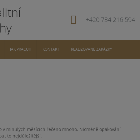
+420 734 216 594
JAK PRACUJI
KONTAKT
REALIZOVANÉ ZAKÁZKY
ylo v minulých měsících řečeno mnoho. Nicméně opakování
ut to nejdůležitější.