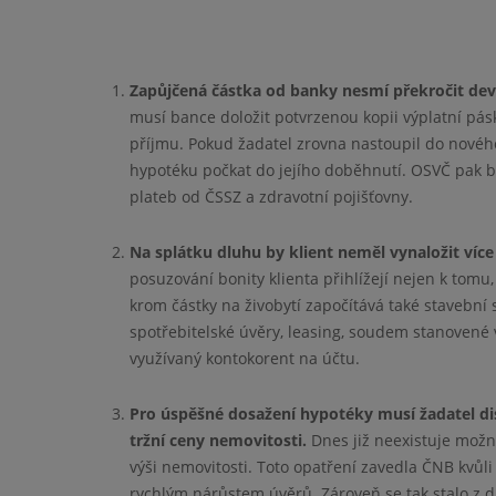
Zapůjčená částka od banky nesmí překročit deví
musí bance doložit potvrzenou kopii výplatní pás
příjmu. Pokud žadatel zrovna nastoupil do nového
hypotéku počkat do jejího doběhnutí. OSVČ pak ba
plateb od ČSSZ a zdravotní pojišťovny.
Na splátku dluhu by klient neměl vynaložit víc
posuzování bonity klienta přihlížejí nejen k tomu,
krom částky na živobytí započítává také stavební sp
spotřebitelské úvěry, leasing, soudem stanovené v
využívaný kontokorent na účtu.
Pro úspěšné dosažení hypotéky musí žadatel di
tržní ceny nemovitosti.
Dnes již neexistuje možn
výši nemovitosti. Toto opatření zavedla ČNB kvů
rychlým nárůstem úvěrů. Zároveň se tak stalo z 