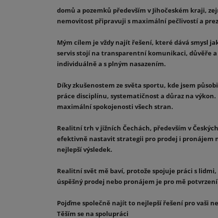
domů a pozemků především v Jihočeském kraji, zejm
nemovitost připravuji s maximální pečlivostí a preze
Mým cílem je vždy najít řešení, které dává smysl jak
servis stojí na transparentní komunikaci, důvěře a
individuálně a s plným nasazením.
Díky zkušenostem ze světa sportu, kde jsem působil
práce disciplínu, systematičnost a důraz na výkon.
maximální spokojenosti všech stran.
Realitní trh v jižních Čechách, především v Český
efektivně nastavit strategii pro prodej i pronájem 
nejlepší výsledek.
Realitní svět mě baví, protože spojuje práci s lid
úspěšný prodej nebo pronájem je pro mě potvrzením
Pojďme společně najít to nejlepší řešení pro vaši n
Těším se na spolupráci