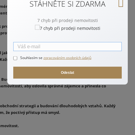
STÁHNĚTE SI ZDARMA
éna v Českých Budějovicích, Táboře a jejich okolí. Každou
ntuji ji tak, aby zaujala a prodala se za co nejlepší cenu.
7 chyb při prodeji nemovitosti
 prodávajícím, tak kupujícím. Věřím, že kvalitní realitní
 profesionálním přístupu. Ke každé zakázce přistupuji
 jako závodní tenista, trenér i rozhodčí, přenáším do své
Souhlasím se
zpracováním osobních údajů
 Každý realitní obchod beru jako výzvu s cílem dosáhnout
Odeslat
ch Budějovicích a Táboře, dokonale znám. Proto dokážu
nemovitostí, aby oslovila správné zájemce a přinesla co
mi, obchodní strategii a budování dlouhodobých vztahů. Každý
, že poctivý přístup má smysl.
emovitost.