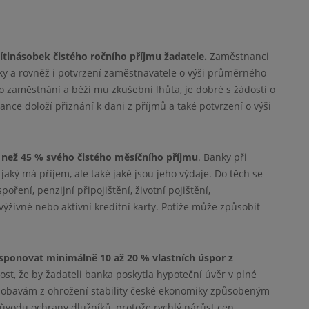
tinásobek čistého ročního příjmu žadatele.
Zaměstnanci
ky a rovněž i potvrzení zaměstnavatele o výši průměrného
 zaměstnání a běží mu zkušební lhůta, je dobré s žádostí o
nce doloží přiznání k dani z příjmů a také potvrzení o výši
e než 45 % svého čistého měsíčního příjmu
. Banky při
 jaký má příjem, ale také jaké jsou jeho výdaje. Do těch se
oření, penzijní připojištění, životní pojištění,
ýživné nebo aktivní kreditní karty. Potíže může způsobit
sponovat minimálně 10 až 20 % vlastních úspor z
ost, že by žadateli banka poskytla hypoteční úvěr v plné
li obavám z ohrožení stability české ekonomiky způsobeným
důvodu ochrany dlužníků, protože rychlý nárůst cen