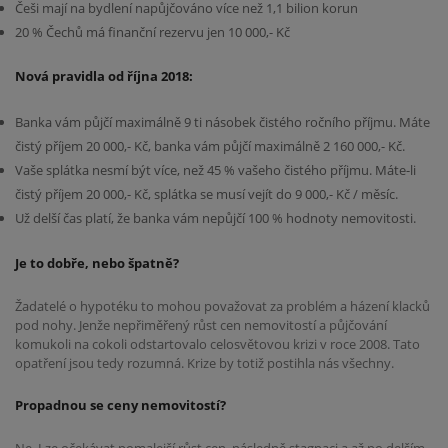
Češi mají na bydlení napůjčováno více než 1,1 bilion korun
20 % Čechů má finanční rezervu jen 10 000,- Kč
Nová pravidla od října 2018:
Banka vám půjčí maximálně 9 ti násobek čistého ročního příjmu. Máte
čistý příjem 20 000,- Kč, banka vám půjčí maximálně 2 160 000,- Kč.
Vaše splátka nesmí být více, než 45 % vašeho čistého příjmu. Máte-li
čistý příjem 20 000,- Kč, splátka se musí vejít do 9 000,- Kč / měsíc.
Už delší čas platí, že banka vám nepůjčí 100 % hodnoty nemovitosti.
Je to dobře, nebo špatně?
Žadatelé o hypotéku to mohou považovat za problém a házení klacků
pod nohy. Jenže nepřiměřený růst cen nemovitostí a půjčování
komukoli na cokoli odstartovalo celosvětovou krizi v roce 2008. Tato
opatření jsou tedy rozumná. Krize by totiž postihla nás všechny.
Propadnou se ceny nemovitostí?