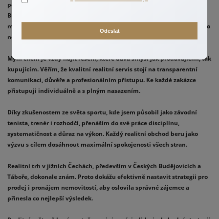
pozemků především v Jihočeském kraji, zejména v Českých
Budějovicích, Táboře a jejich okolí. Každou nemovitost připravuji s
maximální pečlivostí a prezentuji ji tak, aby zaujala a prodala se za co
Odeslat
nejlepší cenu.
Mým cílem je vždy najít řešení, které dává smysl jak prodávajícím, tak
kupujícím. Věřím, že kvalitní realitní servis stojí na transparentní
komunikaci, důvěře a profesionálním přístupu. Ke každé zakázce
přistupuji individuálně a s plným nasazením.
Díky zkušenostem ze světa sportu, kde jsem působil jako závodní
tenista, trenér i rozhodčí, přenáším do své práce disciplínu,
systematičnost a důraz na výkon. Každý realitní obchod beru jako
výzvu s cílem dosáhnout maximální spokojenosti všech stran.
Realitní trh v jižních Čechách, především v Českých Budějovicích a
Táboře, dokonale znám. Proto dokážu efektivně nastavit strategii pro
prodej i pronájem nemovitostí, aby oslovila správné zájemce a
přinesla co nejlepší výsledek.