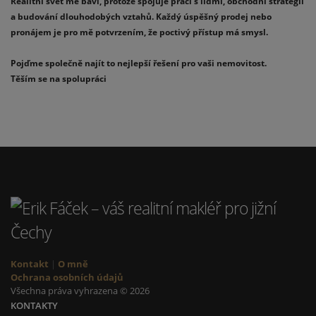
Realitní svět mě baví, protože spojuje práci s lidmi, obchodní strategii
a budování dlouhodobých vztahů. Každý úspěšný prodej nebo
pronájem je pro mě potvrzením, že poctivý přístup má smysl.
Pojďme společně najít to nejlepší řešení pro vaši nemovitost.
Těším se na spolupráci
Kontakt
|
O mně
Ochrana osobních údajů
Všechna práva vyhrazena © 2026
KONTAKTY