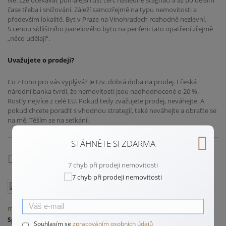
Ne. Lze očekávat pomalejší růst cen, následně stagnaci a až po delším
čase třeba i snižování. Záleží samozřejmě na typu nemovitosti a
především lokalitě. Byt v Praze na Vinohradech rozhodně nezlevní.
S cenou sídlištního panelového bytu na periferii tato opatření zřejmě
„něco udělají“.
Uvažujete o prodeji?
Co z toho pro vás vyplývá? Je tzv. dobrá doba na prodej. I česká
národní banka tvrdí, že nemovitosti jsou nadhodnocené o 20 %.
Rostly nejvíce z celé EU. Pokud tedy zvažujete prodej, neváhejte. A
pokud chcete poradit s vhodnou strategií, také neváhejte a obraťte se
na mě. Těším se na setkání.
STÁHNĚTE SI ZDARMA
Autor
7 chyb při prodeji nemovitosti
Erik Fáček –
váš realitní
makléř pro jižní Čechy
Specializuji se na prodej a pronájem bytů, rodinných domů a
Souhlasím se
zpracováním osobních údajů