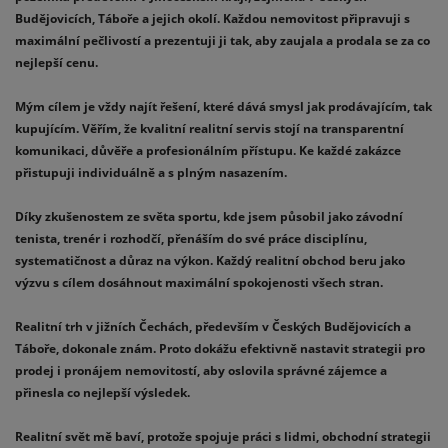
Budějovicích, Táboře a jejich okolí. Každou nemovitost připravuji s
maximální pečlivostí a prezentuji ji tak, aby zaujala a prodala se za co
nejlepší cenu.
Mým cílem je vždy najít řešení, které dává smysl jak prodávajícím, tak
kupujícím. Věřím, že kvalitní realitní servis stojí na transparentní
komunikaci, důvěře a profesionálním přístupu. Ke každé zakázce
přistupuji individuálně a s plným nasazením.
Díky zkušenostem ze světa sportu, kde jsem působil jako závodní
tenista, trenér i rozhodčí, přenáším do své práce disciplínu,
systematičnost a důraz na výkon. Každý realitní obchod beru jako
výzvu s cílem dosáhnout maximální spokojenosti všech stran.
Realitní trh v jižních Čechách, především v Českých Budějovicích a
Táboře, dokonale znám. Proto dokážu efektivně nastavit strategii pro
prodej i pronájem nemovitostí, aby oslovila správné zájemce a
přinesla co nejlepší výsledek.
Realitní svět mě baví, protože spojuje práci s lidmi, obchodní strategii