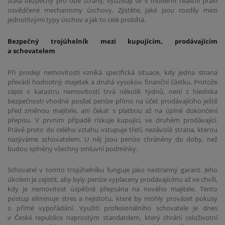
zcela bezpečný pro obě strany, využívají se v moderní realitní praxi
osvědčené mechanismy úschovy. Zjistěte, jaké jsou rozdíly mezi
jednotlivými typy úschov a jak to celé probíhá.
Bezpečný trojúhelník mezi kupujícím, prodávajícím
a schovatelem
Při prodeji nemovitosti vzniká specifická situace, kdy jedna strana
převádí hodnotný majetek a druhá vysokou finanční částku. Protože
zápis v katastru nemovitostí trvá několik týdnů, není z hlediska
bezpečnosti vhodné posílat peníze přímo na účet prodávajícího ještě
před změnou majitele, ani čekat s platbou až na úplné dokončení
přepisu. V prvním případě riskuje kupující, ve druhém prodávající.
Právě proto do celého vztahu vstupuje třetí, nezávislá strana, kterou
nazýváme schovatelem. U něj jsou peníze chráněny do doby, než
budou splněny všechny smluvní podmínky.
Schovatel v tomto trojúhelníku funguje jako nestranný garant. Jeho
úkolem je zajistit, aby byly peníze vyplaceny prodávajícímu až ve chvíli,
kdy je nemovitost úspěšně přepsána na nového majitele. Tento
postup eliminuje stres a nejistotu, které by mohly provázet pokusy
o přímé vypořádání. Využití profesionálního schovatele je dnes
v České republice naprostým standardem, který chrání celoživotní