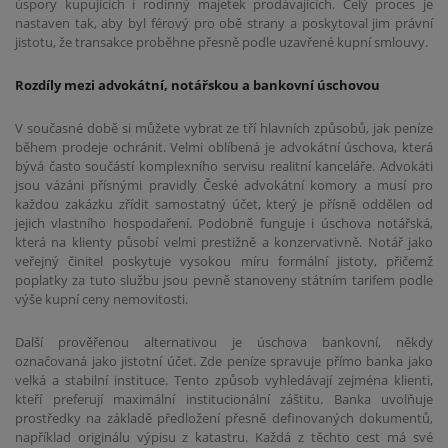
úspory kupujících i rodinný majetek prodávajících. Celý proces je
nastaven tak, aby byl férový pro obě strany a poskytoval jim právní
jistotu, že transakce proběhne přesně podle uzavřené kupní smlouvy.
Rozdíly mezi advokátní, notářskou a bankovní úschovou
V současné době si můžete vybrat ze tří hlavních způsobů, jak peníze
během prodeje ochránit. Velmi oblíbená je advokátní úschova, která
bývá často součástí komplexního servisu realitní kanceláře. Advokáti
jsou vázáni přísnými pravidly České advokátní komory a musí pro
každou zakázku zřídit samostatný účet, který je přísně oddělen od
jejich vlastního hospodaření. Podobně funguje i úschova notářská,
která na klienty působí velmi prestižně a konzervativně. Notář jako
veřejný činitel poskytuje vysokou míru formální jistoty, přičemž
poplatky za tuto službu jsou pevně stanoveny státním tarifem podle
výše kupní ceny nemovitosti.
Další prověřenou alternativou je úschova bankovní, někdy
označovaná jako jistotní účet. Zde peníze spravuje přímo banka jako
velká a stabilní instituce. Tento způsob vyhledávají zejména klienti,
kteří preferují maximální institucionální záštitu. Banka uvolňuje
prostředky na základě předložení přesně definovaných dokumentů,
například originálu výpisu z katastru. Každá z těchto cest má své