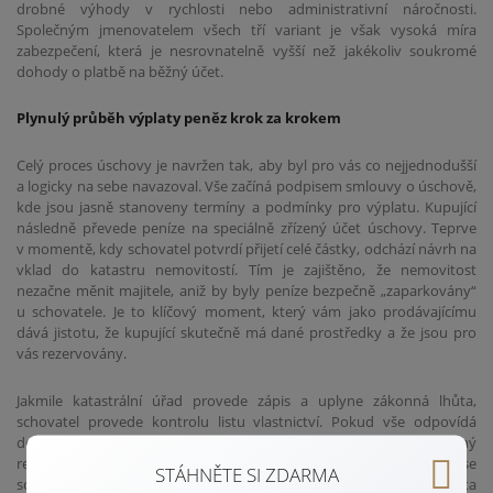
drobné výhody v rychlosti nebo administrativní náročnosti.
Společným jmenovatelem všech tří variant je však vysoká míra
zabezpečení, která je nesrovnatelně vyšší než jakékoliv soukromé
dohody o platbě na běžný účet.
Plynulý průběh výplaty peněz krok za krokem
Celý proces úschovy je navržen tak, aby byl pro vás co nejjednodušší
a logicky na sebe navazoval. Vše začíná podpisem smlouvy o úschově,
kde jsou jasně stanoveny termíny a podmínky pro výplatu. Kupující
následně převede peníze na speciálně zřízený účet úschovy. Teprve
v momentě, kdy schovatel potvrdí přijetí celé částky, odchází návrh na
vklad do katastru nemovitostí. Tím je zajištěno, že nemovitost
nezačne měnit majitele, aniž by byly peníze bezpečně „zaparkovány“
u schovatele. Je to klíčový moment, který vám jako prodávajícímu
dává jistotu, že kupující skutečně má dané prostředky a že jsou pro
vás rezervovány.
Jakmile katastrální úřad provede zápis a uplyne zákonná lhůta,
schovatel provede kontrolu listu vlastnictví. Pokud vše odpovídá
dohodě, peníze jsou obratem odeslány na váš bankovní účet. Zkušený
realitní specialista po celou dobu dohlíží na komunikaci se
STÁHNĚTE SI ZDARMA
schovatelem i katastrem, aby nedošlo k žádnému zdržení. Celá cesta