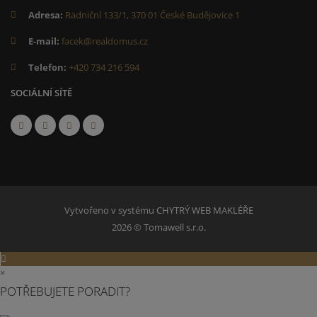
Adresa:
Radniční 133/1, 370 01 České Budějovice 1
E-mail:
facek@realdomus.cz
Telefon:
+420 734 216 594
SOCIÁLNÍ SÍTĚ
Vytvořeno v systému
CHYTRÝ WEB MAKLÉŘE
2026 © Tomawell s.r.o.
×
POTŘEBUJETE PORADIT?