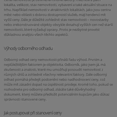
lokalita, velikost, stav nemovitosti, vybavení a také aktuální situace na
trhu. Například nemovitosti v atraktivních lokalitách, jako jsou centra
měst nebo oblasti s dobrou dostupností služeb, mají tendenci mít
vyšší ceny. Dále je důležité zohlednit stav nemovitosti – novostavby
nebo zrekonstruované objekty obvykle dosahují vyšších cen než starší
nemovitosti, které vyžadují opravy. Proto je nezbytné provést
důkladnou analýzu všech těchto aspektů.
Výhody odborného odhadu
Odborný odhad ceny nemovitosti přináší řadu výhod. Prvním a
nejdůležitějším faktorem je objektivita. Odborník, jako jsem já, má
zkušenosti a znalosti, které mu umožňují posoudit nemovitost z
různých úhlů a zohlednit všechny relevantní faktory. Dále odborný
odhad pomáhá předejít podcenění nebo nadhodnocení ceny, což
může mít zásadní dopad na úspěšnost prodeje. Kromě toho, pokud se
rozhodnete pro odborný odhad, získáte také důvěryhodný
dokument, který můžete předložit potenciálním kupcům jako důkaz
správnosti stanovené ceny.
Jak postupovat při stanovení ceny