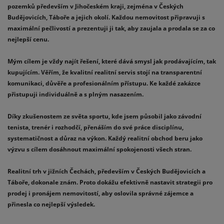
pozemků především v Jihočeském kraji, zejména v Českých
Budějovicích, Táboře a jejich okolí. Každou nemovitost připravuji s
maximální pečlivostí a prezentuji ji tak, aby zaujala a prodala se za co
nejlepší cenu.
Mým cílem je vždy najít řešení, které dává smysl jak prodávajícím, tak
kupujícím. Věřím, že kvalitní realitní servis stojí na transparentní
komunikaci, důvěře a profesionálním přístupu. Ke každé zakázce
přistupuji individuálně a s plným nasazením.
Díky zkušenostem ze světa sportu, kde jsem působil jako závodní
tenista, trenér i rozhodčí, přenáším do své práce disciplínu,
systematičnost a důraz na výkon. Každý realitní obchod beru jako
výzvu s cílem dosáhnout maximální spokojenosti všech stran.
Realitní trh v jižních Čechách, především v Českých Budějovicích a
Táboře, dokonale znám. Proto dokážu efektivně nastavit strategii pro
prodej i pronájem nemovitostí, aby oslovila správné zájemce a
přinesla co nejlepší výsledek.