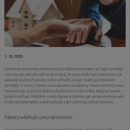
1. 10. 2025
Určení správné ceny nemovitosti je klíčovým krokem při jejím prodeji
nebo koupi. Mnoho lidí se domnívá, že cena může být stanovena na
základě osobních pocitů nebo odhadů, avšak realita je mnohem
složitější. V tomto článku se podíváme na faktory, které ovlivňují cenu
nemovitosti, a proč je dobré obrátit se na odborníka, který provede
kvalitní odhad. Přečtěte si můj článek a zjistěte, jak správně přistoupit
k této problematice a jaké výhody vám odborný odhad přinese.
Faktory ovlivňující cenu nemovitosti
Cena nemovitosti je ovlivněna mnoha faktory, mezi které patří