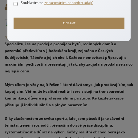
Souhlasím se
zpracováním osobních údajů
Autor
Erik Fáček –
Odeslat
váš realitní
makléř pro jižní Čechy
Specializuji se na prodej a pronájem bytů, rodinných domů a
pozemků především v Jihočeském kraji, zejména v Českých
Budějovicích, Táboře a jejich okolí. Každou nemovitost připravuji s
maximální pečlivostí a prezentuji ji tak, aby zaujala a prodala se za co
nejlepší cenu.
Mým cílem je vždy najít řešení, které dává smysl jak prodávajícím, tak
kupujícím. Věřím, že kvalitní realitní servis stojí na transparentní
komunikaci, důvěře a profesionálním přístupu. Ke každé zakázce
přistupuji individuálně a s plným nasazením.
Díky zkušenostem ze světa sportu, kde jsem působil jako závodní
tenista, trenér i rozhodčí, přenáším do své práce disciplínu,
systematičnost a důraz na výkon. Každý realitní obchod beru jako