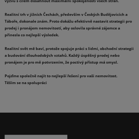
výzvu s cílem dosáhnout maximální spokojenosti všech stran.
Realitní trh v jižních Čechách, především v Českých Budějovicích a
Táboře, dokonale znám. Proto dokážu efektivně nastavit strategii pro
prodej i pronájem nemovitostí, aby oslovila správné zájemce a
přinesla co nejlepší výsledek.
Realitní svět mě baví, protože spojuje práci s lidmi, obchodní strategii
a budování dlouhodobých vztahů. Každý úspěšný prodej nebo
pronájem je pro mě potvrzením, že poctivý přístup má smysl.
Pojďme společně najít to nejlepší řešení pro vaši nemovitost.
Těším se na spolupráci