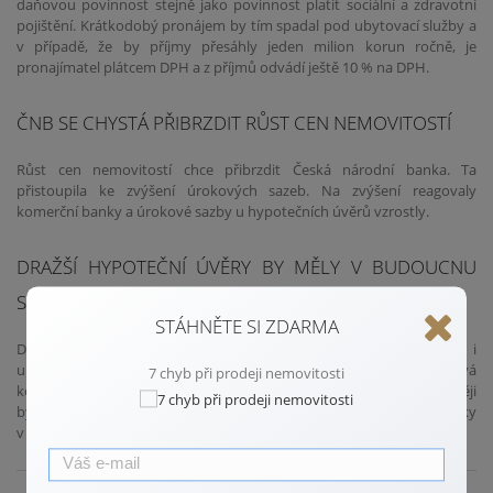
daňovou povinnost stejně jako povinnost platit sociální a zdravotní
pojištění. Krátkodobý pronájem by tím spadal pod ubytovací služby a
v případě, že by příjmy přesáhly jeden milion korun ročně, je
pronajímatel plátcem DPH a z příjmů odvádí ještě 10 % na DPH.
ČNB SE CHYSTÁ PŘIBRZDIT RŮST CEN NEMOVITOSTÍ
Růst cen nemovitostí chce přibrzdit Česká národní banka. Ta
přistoupila ke zvýšení úrokových sazeb. Na zvýšení reagovaly
komerční banky a úrokové sazby u hypotečních úvěrů vzrostly.
DRAŽŠÍ HYPOTEČNÍ ÚVĚRY BY MĚLY V BUDOUCNU
SNÍŽIT POPTÁVKU PO NEMOVITOSTECH.
STÁHNĚTE SI ZDARMA
Do objemu poskytovaných hypotečních úvěrů by mohla vstoupit i
určitá doporučení pro posuzování bonity žadatelů, které ČNB předává
7 chyb při prodeji nemovitosti
komerčním bankám. V minulosti například stanovila pravidlo (později
bylo zrušeno) pro maximální výši úvěru a maximální výši splátky
v poměru k příjmům žadatele.