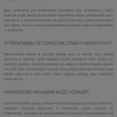
Byty vyčleněné pro krátkodobé pronájmy zely prázdnotou, jejich
majitelé začali hledat dlouhodobé nájemníky a tomu přizpůsobili cenu
pronájmu. S oživením turismu ale přichází ke slovu opětovné zvýšení
cen nájmu. V Praze a Brně předpokládají analytici navýšení nájemného
o 10 až 20 %.
ZVÝŠENÍ NÁJMU SE ODRAZÍ NA CENÁCH NEMOVITOSTÍ
Nemovitosti určené k prodeji zvýšily ceny o stovky tisíc, někde
dokonce o miliony. Vyšší nájemné bude znamenat větší touhu po
vlastním bydlení. Zvýšení poptávky po vlastním bydlení logicky vyústí
ve vyšší ceny nemovitostí. A vyšší cena pořizované nemovitosti zase
zdraží nájemné u těch bytů, které majitelé pořizují jako investiční
nemovitosti.
KRÁTKODOBÝ PRONÁJEM MŮŽE PODRAŽIT
Výrok městského soudu v Praze může do budoucna ohrozit platformy
nabízející dočasné ubytování. Z rozhodnutí soudu vyplývá, že
krátkodobý pronájem je podnikatelskou činností a pronajímatel má