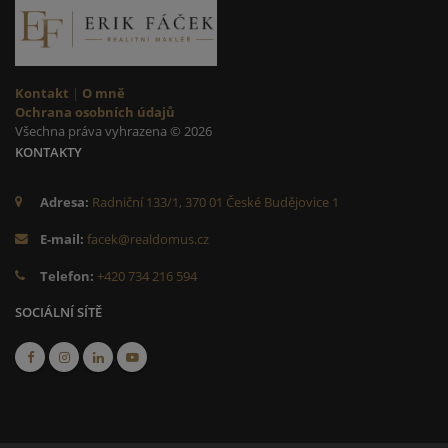
Kontakt
|
O mně
Ochrana osobních údajů
Všechna práva vyhrazena © 2026
KONTAKTY
Adresa:
Radniční 133/1, 370 01 České Budějovice 1
E-mail:
facek@realdomus.cz
Telefon:
+420 734 216 594
SOCIÁLNÍ SÍTĚ