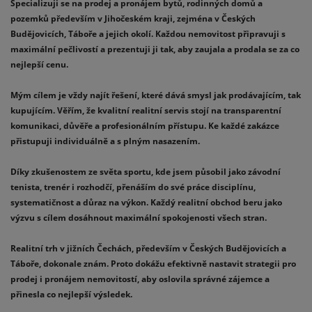
Specializuji se na prodej a pronájem bytů, rodinných domů a
pozemků především v Jihočeském kraji, zejména v Českých
Budějovicích, Táboře a jejich okolí. Každou nemovitost připravuji s
maximální pečlivostí a prezentuji ji tak, aby zaujala a prodala se za co
nejlepší cenu.
Mým cílem je vždy najít řešení, které dává smysl jak prodávajícím, tak
kupujícím. Věřím, že kvalitní realitní servis stojí na transparentní
komunikaci, důvěře a profesionálním přístupu. Ke každé zakázce
přistupuji individuálně a s plným nasazením.
Díky zkušenostem ze světa sportu, kde jsem působil jako závodní
tenista, trenér i rozhodčí, přenáším do své práce disciplínu,
systematičnost a důraz na výkon. Každý realitní obchod beru jako
výzvu s cílem dosáhnout maximální spokojenosti všech stran.
Realitní trh v jižních Čechách, především v Českých Budějovicích a
Táboře, dokonale znám. Proto dokážu efektivně nastavit strategii pro
prodej i pronájem nemovitostí, aby oslovila správné zájemce a
přinesla co nejlepší výsledek.