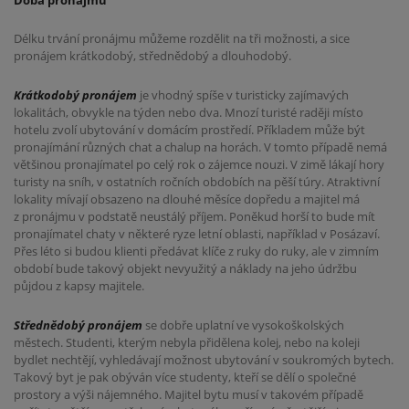
Délku trvání pronájmu můžeme rozdělit na tři možnosti, a sice
pronájem krátkodobý, střednědobý a dlouhodobý.
Krátkodobý pronájem
je vhodný spíše v turisticky zajímavých
lokalitách, obvykle na týden nebo dva. Mnozí turisté raději místo
hotelu zvolí ubytování v domácím prostředí. Příkladem může být
pronajímání různých chat a chalup na horách. V tomto případě nemá
většinou pronajímatel po celý rok o zájemce nouzi. V zimě lákají hory
turisty na sníh, v ostatních ročních obdobích na pěší túry. Atraktivní
lokality mívají obsazeno na dlouhé měsíce dopředu a majitel má
z pronájmu v podstatě neustálý příjem. Poněkud horší to bude mít
pronajímatel chaty v některé ryze letní oblasti, například v Posázaví.
Přes léto si budou klienti předávat klíče z ruky do ruky, ale v zimním
období bude takový objekt nevyužitý a náklady na jeho údržbu
půjdou z kapsy majitele.
Střednědobý pronájem
se dobře uplatní ve vysokoškolských
městech. Studenti, kterým nebyla přidělena kolej, nebo na koleji
bydlet nechtějí, vyhledávají možnost ubytování v soukromých bytech.
Takový byt je pak obýván více studenty, kteří se dělí o společné
prostory a výši nájemného. Majitel bytu musí v takovém případě