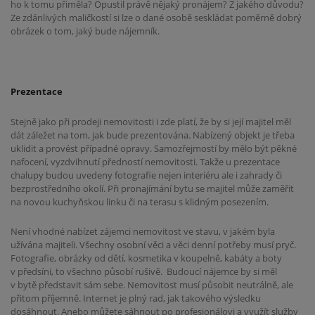
ho k tomu přiměla? Opustil právě nějaký pronájem? Z jakého důvodu?
Ze zdánlivých maličkostí si lze o dané osobě seskládat poměrně dobrý
obrázek o tom, jaký bude nájemník.
Prezentace
Stejně jako při prodeji nemovitosti i zde platí, že by si její majitel měl
dát záležet na tom, jak bude prezentována. Nabízený objekt je třeba
uklidit a provést případné opravy. Samozřejmostí by mělo být pěkné
nafocení, vyzdvihnutí předností nemovitosti. Takže u prezentace
chalupy budou uvedeny fotografie nejen interiéru ale i zahrady či
bezprostředního okolí. Při pronajímání bytu se majitel může zaměřit
na novou kuchyňskou linku či na terasu s klidným posezením.
Není vhodné nabízet zájemci nemovitost ve stavu, v jakém byla
užívána majiteli. Všechny osobní věci a věci denní potřeby musí pryč.
Fotografie, obrázky od dětí, kosmetika v koupelně, kabáty a boty
v předsíni, to všechno působí rušivě.
Budoucí nájemce by si měl
v bytě představit sám sebe. Nemovitost musí působit neutrálně, ale
přitom příjemně. Internet je plný rad, jak takového výsledku
dosáhnout. Anebo můžete sáhnout po profesionálovi a využít služby