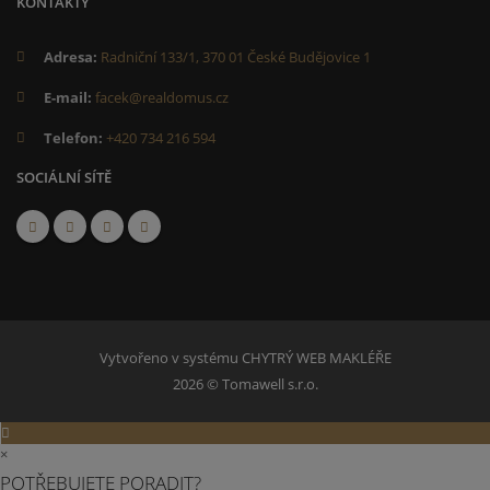
KONTAKTY
Adresa:
Radniční 133/1, 370 01 České Budějovice 1
E-mail:
facek@realdomus.cz
Telefon:
+420 734 216 594
SOCIÁLNÍ SÍTĚ
Vytvořeno v systému
CHYTRÝ WEB MAKLÉŘE
2026 © Tomawell s.r.o.
×
POTŘEBUJETE PORADIT?