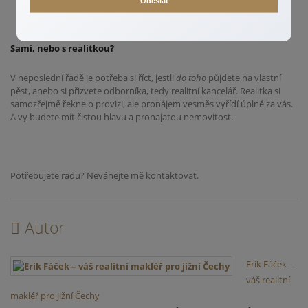
Odeslat
Sami, nebo s realitkou?
V neposlední řadě je potřeba si říct, jestli
do toho
půjdete na vlastní
pěst, anebo si přizvete odborníka, tedy realitní kancelář. Realitka si
samozřejmě řekne o provizi, ale pronájem vesměs vyřídí úplně za vás.
A vy budete mít čistou hlavu a pronajatou nemovitost.
Potřebujete radu? Neváhejte mě kontaktovat.
Autor
Erik Fáček –
váš realitní
makléř pro jižní Čechy