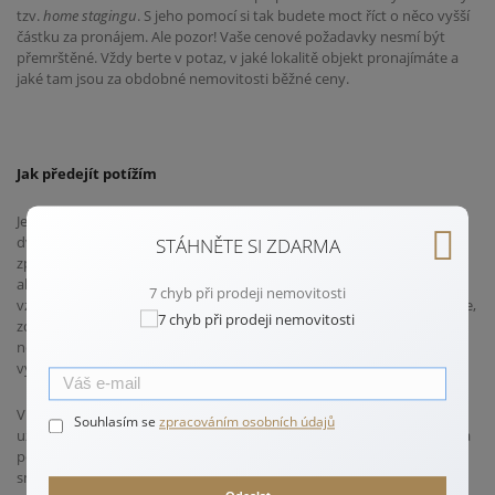
tzv.
home stagingu
. S jeho pomocí si tak budete moct říct o něco vyšší
částku za pronájem. Ale pozor! Vaše cenové požadavky nesmí být
přemrštěné. Vždy berte v potaz, v jaké lokalitě objekt pronajímáte a
jaké tam jsou za obdobné nemovitosti běžné ceny.
Jak předejít potížím
Je zavedenou praxí, že se od nájemníka vybírá kauce, obvykle ve výši
dvou až tří nájmů. Při odstěhování se, pokud nebyla na nemovitosti
STÁHNĚTE SI ZDARMA
způsobena žádná škoda, je složená částka nájemci navrácena. Pokud
ale v průběhu užívání nemovitosti nějaká závada vinou nájemce
7 chyb při prodeji nemovitosti
vznikla, je tato hrazena právě ze složené kauce. Pro případné tahanice,
zda závada již existovala, či vznikla-li až užíváním nájemce, je dobré si
nemovitost před pronajmutím podrobně nafotit nebo dokonce
vytvořit videozáznam.
V každém případě by měli mít pronajímatel a nájemce mezi sebou
Souhlasím se
zpracováním osobních údajů
uzavřenou písemnou smlouvu, ve které jsou jasně stanovená práva a
povinnosti obou stran, výše nájemného a způsob její úhrady, jakož i
smluvní pokuta v případě prodlení.