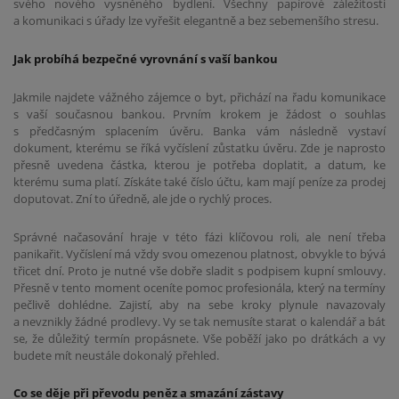
svého nového vysněného bydlení. Všechny papírové záležitosti
a komunikaci s úřady lze vyřešit elegantně a bez sebemenšího stresu.
Jak probíhá bezpečné vyrovnání s vaší bankou
Jakmile najdete vážného zájemce o byt, přichází na řadu komunikace
s vaší současnou bankou. Prvním krokem je žádost o souhlas
s předčasným splacením úvěru. Banka vám následně vystaví
dokument, kterému se říká vyčíslení zůstatku úvěru. Zde je naprosto
přesně uvedena částka, kterou je potřeba doplatit, a datum, ke
kterému suma platí. Získáte také číslo účtu, kam mají peníze za prodej
doputovat. Zní to úředně, ale jde o rychlý proces.
Správné načasování hraje v této fázi klíčovou roli, ale není třeba
panikařit. Vyčíslení má vždy svou omezenou platnost, obvykle to bývá
třicet dní. Proto je nutné vše dobře sladit s podpisem kupní smlouvy.
Přesně v tento moment oceníte pomoc profesionála, který na termíny
pečlivě dohlédne. Zajistí, aby na sebe kroky plynule navazovaly
a nevznikly žádné prodlevy. Vy se tak nemusíte starat o kalendář a bát
se, že důležitý termín propásnete. Vše poběží jako po drátkách a vy
budete mít neustále dokonalý přehled.
Co se děje při převodu peněz a smazání zástavy