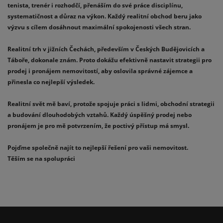
tenista, trenér i rozhodčí, přenáším do své práce disciplínu,
systematičnost a důraz na výkon. Každý realitní obchod beru jako
výzvu s cílem dosáhnout maximální spokojenosti všech stran.
Realitní trh v jižních Čechách, především v Českých Budějovicích a
Táboře, dokonale znám. Proto dokážu efektivně nastavit strategii pro
prodej i pronájem nemovitostí, aby oslovila správné zájemce a
přinesla co nejlepší výsledek.
Realitní svět mě baví, protože spojuje práci s lidmi, obchodní strategii
a budování dlouhodobých vztahů. Každý úspěšný prodej nebo
pronájem je pro mě potvrzením, že poctivý přístup má smysl.
Pojďme společně najít to nejlepší řešení pro vaši nemovitost.
Těším se na spolupráci