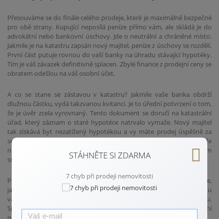
Přesouváme se do finále celého prodeje, které je maximálně bezpečné
pro obě strany. Kupující neposílá peníze přímo vám, ale skládá je do
advokátní nebo bankovní úschovy. Jde o neutrální a chráněné místo.
Jakmile je na katastru zapsán nový majitel, peníze z úschovy se rozdělí.
První část putuje rovnou do vaší banky na úhradu stávající hypotéky.
Tím je váš závazek definitivně splacen. Zbylé finance z prodejní ceny se
obratem odešlou na váš osobní účet.
A co se stane se zástavou v katastru? Jakmile vaše banka obdrží
dlužnou částku, vydá takzvanou kvitanci. Je to úřední potvrzení o tom,
že je úvěr zcela vyrovnaný. Tento dokument se doručí na katastrální
úřad, který záznam o staré hypotéce natrvalo vymaže. Nový majitel
tak získává byt nezatížený hypotékou a vy máte prodej úspěšně za
sebou. Celý tento postup je právně velmi pevně ošetřený, takže
neexistuje prostor pro chyby. Můžete se tak s úsměvem a klidným
STÁHNĚTE SI ZDARMA
srdcem začít věnovat svému novému domovu.
7 chyb při prodeji nemovitosti
Prodat byt s hypotékou opravdu není žádná věda, pokud přesně víte,
jak na to. Chcete mít stoprocentní jistotu a znát aktuální tržní cenu
vaší nemovitosti? Využijte kontakty uvedené na tomto webu.
Společně probereme vaši situaci a najdeme to nejbezpečnější řešení
pro váš nový začátek.