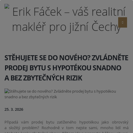
STĚHUJETE SE DO NOVÉHO? ZVLÁDNĚTE
PRODEJ BYTU S HYPOTÉKOU SNADNO
A BEZ ZBYTEČNÝCH RIZIK
25. 3. 2026
Připadá vám prodej bytu zatíženého hypotékou jako obrovský
a složitý problém? Rozhodně v tom nejste sami, mnoho lidí má