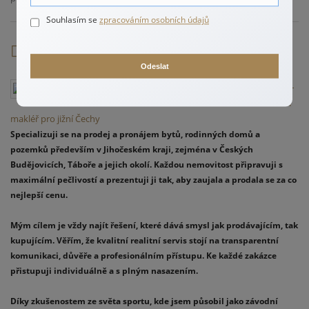
Souhlasím se
zpracováním osobních údajů
Autor
Odeslat
Erik Fáček –
váš realitní
makléř pro jižní Čechy
Specializuji se na prodej a pronájem bytů, rodinných domů a
pozemků především v Jihočeském kraji, zejména v Českých
Budějovicích, Táboře a jejich okolí. Každou nemovitost připravuji s
maximální pečlivostí a prezentuji ji tak, aby zaujala a prodala se za co
nejlepší cenu.
Mým cílem je vždy najít řešení, které dává smysl jak prodávajícím, tak
kupujícím. Věřím, že kvalitní realitní servis stojí na transparentní
komunikaci, důvěře a profesionálním přístupu. Ke každé zakázce
přistupuji individuálně a s plným nasazením.
Díky zkušenostem ze světa sportu, kde jsem působil jako závodní