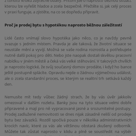
z tohoto kroku zbytečné obavy. Přitom jde o naprosto běžnou situaci,
kterou lze vyřešit hladce a zcela bezpečně. Přečtěte si, jak celý proces
v praxi funguje, a zjistěte, na co se dopředu připravit.
Proč je prodej bytu s hypotékou naprosto běžnou záležitostí
Lidé často vnímají slovo hypotéka jako něco, co je navždy pevně
svazuje s jedním místem. Pravda je ale taková, že životní situace se
neustále mění a vyvíjí. Možná se vaše rodina rozrostla a potřebujete
nutně další pokoj pro děti. Nebo jste naopak dostali skvělou pracovní
nabídku v jiném městě a čeká vás velké stěhování. V takových chvílích
je naprosto logické, že svůj současný domov prodáte, i když ho bance
ještě postupně splácíte. Opravdu nejde o žádnou výjimečnou událost,
ale o zcela standardní proces, se kterým se realitní trh setkává každý
den.
Nemusíte mít tedy vůbec žádný strach, že by vás úvěr jakkoliv
omezoval v dalším rozletu. Banky jsou na tyto situace velmi dobře
připravené a mají pro ně vypracované jasné a srozumitelné postupy.
Prodej zadlužené nemovitosti se dnes nijak zásadně neliší od prodeje
bytu bez závazků. Rozdíl spočívá pouze v několika administrativních
krocích navíc, které za vás ale většinou obstará zkušený odborník.
Můžete tak zůstat naprosto v klidu a plně se soustředit na výběr