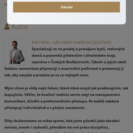
jakýmkoliv realitním dotazem.
Odeslat
Autor
Erik Fáček – váš realitní makléř pro jižní Čechy
Specializuji se na prodej a pronájem bytů, rodinných
domů a pozemků především v Jihočeském kraji,
zejména v Českých Budějovicích, Táboře a jejich okolí.
Každou nemovitost připravuji s maximální pečlivostí a prezentuji ji
tak, aby zaujala a prodala se za co nejlepší cenu.
Mým cílem je vždy najít řešení, které dává smysl jak prodávajícím, tak
kupujícím. Věřím, že kvalitní realitní servis stojí na transparentní
komunikaci, důvěře a profesionálním přístupu. Ke každé zakázce
přistupuji individuálně a s plným nasazením.
Díky zkušenostem ze světa sportu, kde jsem působil jako závodní
tenista, trenér i rozhodčí, přenáším do své práce disciplínu,