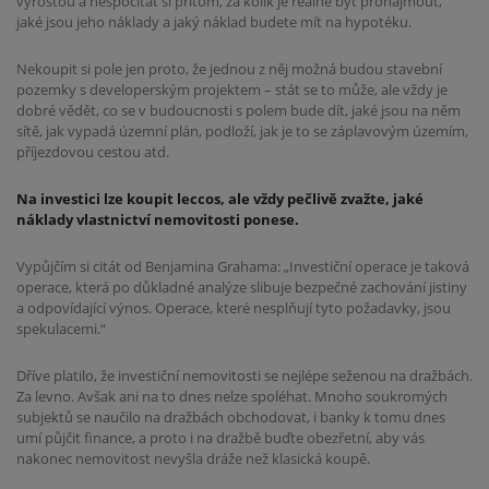
vyrostou a nespočítat si přitom, za kolik je reálné byt pronajmout,
jaké
jsou jeho náklady a jaký náklad budete mít na hypotéku.
Nekoupit si pole jen proto, že jednou z něj možná
budou stavební
pozemky s developerským projektem – stát se to může, ale vždy je
dobré vědět, co
se v budoucnosti s polem bude dít, jaké jsou na něm
sítě, jak vypadá územní plán, podloží, jak je to se záplavovým územím,
příjezdovou cestou atd.
Na investici lze koupit leccos, ale vždy pečlivě zvažte, jaké
náklady vlastnictví nemovitosti ponese.
Vypůjčím si citát od Benjamina
Grahama: „Investiční operace je taková
operace, která po důkladné analýze slibuje
bezpečné zachování jistiny
a odpovídající výnos. Operace, které nesplňují tyto
požadavky, jsou
spekulacemi.“
Dříve platilo, že investiční nemovitosti se nejlépe seženou na dražbách.
Za levno. Avšak ani na to
dnes nelze spoléhat. Mnoho soukromých
subjektů se naučilo na dražbách obchodovat, i banky
k tomu dnes
umí půjčit finance, a proto i na dražbě buďte obezřetní, aby vás
nakonec nemovitost
nevyšla dráže než klasická koupě.