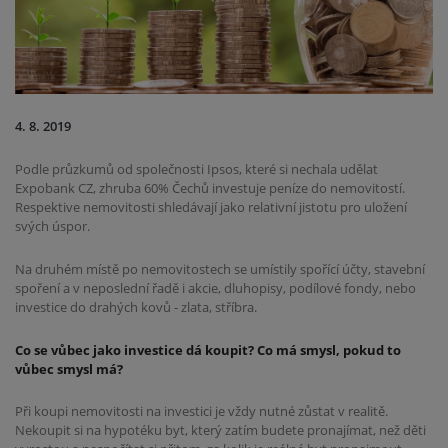
4. 8. 2019
Podle průzkumů od společnosti Ipsos, které si nechala udělat
Expobank CZ, zhruba 60% Čechů
investuje peníze do nemovitostí.
Respektive nemovitosti shledávají jako relativní jistotu pro uložení
svých
úspor.
Na druhém místě po nemovitostech se umístily spořící účty, stavební
spoření a v neposlední řadě i akcie,
dluhopisy, podílové fondy, nebo
investice do drahých kovů - zlata, stříbra.
Co se vůbec jako investice dá koupit? Co má smysl, pokud to
vůbec smysl má?
Při koupi nemovitosti na investici je vždy nutné zůstat v realitě.
Nekoupit si na hypotéku byt, který
zatím budete pronajímat, než děti