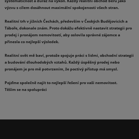
systematičnost a důraz na výkon. Každý realitní obchod beru jako
výzvu s cílem dosáhnout maximální spokojenosti všech stran.
Realitní trh v jižních Čechách, především v Českých Budějovicích a
Táboře, dokonale znám. Proto dokážu efektivně nastavit strategii pro
prodej i pronájem nemovitostí, aby oslovila správné zájemce a
přinesla co nejlepší výsledek.
Realitní svět mě baví, protože spojuje práci s lidmi, obchodní strategii
a budování dlouhodobých vztahů. Každý úspěšný prodej nebo
pronájem je pro mě potvrzením, že poctivý přístup má smysl.
Pojďme společně najít to nejlepší řešení pro vaši nemovitost.
Těším se na spolupráci