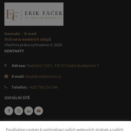
Kontakt
|
O mně
Ochrana osobních údajů
Všechna práva vyhrazena © 2026
KONTAKTY
Adresa:
Radniční 133/1, 370 01 České Budějovice 1
E-mail:
facek@realdomus.cz
Telefon:
+420 734 216 594
SOCIÁLNÍ SÍTĚ
Používáme cookies k optimalizaci našich webových stránek a našich